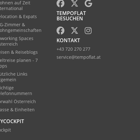
ohnen auf Zeit
ternational
TEMPOFLAT
location & Expats
BESUCHEN
G-Zimmer &
ohngemeinschaften
oworking Spaces
KONTAKT
sterreich
+43 720 270 277
eisen & Reiseblogs
service@tempoflat.at
ltreise planen - 7
ipps
tzliche Links
llgemein
ichtige
elefonnummern
orwahl Österreich
asse & Einheiten
YCOCKPIT
ckpit