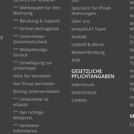
Zeit
W
°°° Werbepaket für Ihre
Spezialist für Privat-
in
Wohnung
Wohnungen
Re
°°° Beratung & Support
Über uns
W
°°° Online-Vertragstool
tempoFLAT Team
W
°°° Untermieter-
ng
Kontakt
C
Sicherheitscheck
Ö
Leitbild & Werte
°°° Mietzahlungs-
R
Bankverbindung
Service
We
AGB
°°° Einwilligung zur
T
Untermiete
GESETZLICHE
Nü
Infos für Vermieter
PFLICHTANGABEN
a
Von Privat vermieten
W
Impressum
T
Richtig Untervermieten
Datenschutz
V
°°° Untermiete ist
Cookies
erlaubt
M
°°° Der richtige
M
Mietpreis
Co
°°° Vermieter
informieren