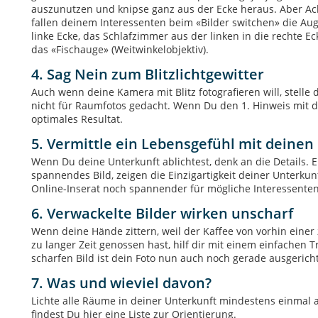
auszunutzen und knipse ganz aus der Ecke heraus. Aber Ac
fallen deinem Interessenten beim «Bilder switchen» die Au
linke Ecke, das Schlafzimmer aus der linken in die rechte Ec
das «Fischauge» (Weitwinkelobjektiv).
4. Sag Nein zum Blitzlichtgewitter
Auch wenn deine Kamera mit Blitz fotografieren will, stelle
nicht für Raumfotos gedacht. Wenn Du den 1. Hinweis mit di
optimales Resultat.
5. Vermittle ein Lebensgefühl mit deinen
Wenn Du deine Unterkunft ablichtest, denk an die Details. Ei
spannendes Bild, zeigen die Einzigartigkeit deiner Unterku
Online-Inserat noch spannender für mögliche Interessenten
6. Verwackelte Bilder wirken unscharf
Wenn deine Hände zittern, weil der Kaffee von vorhin einer z
zu langer Zeit genossen hast, hilf dir mit einem einfachen 
scharfen Bild ist dein Foto nun auch noch gerade ausgerich
7. Was und wieviel davon?
Lichte alle Räume in deiner Unterkunft mindestens einmal a
findest Du hier eine Liste zur Orientierung.