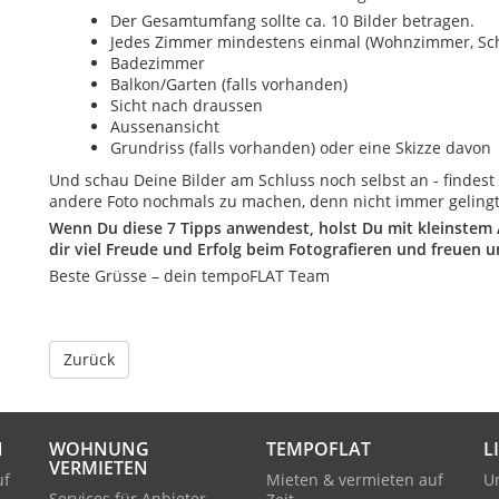
Der Gesamtumfang sollte ca. 10 Bilder betragen.
Jedes Zimmer mindestens einmal (Wohnzimmer, Sch
Badezimmer
Balkon/Garten (falls vorhanden)
Sicht nach draussen
Aussenansicht
Grundriss (falls vorhanden) oder eine Skizze davon
Und schau Deine Bilder am Schluss noch selbst an - findest D
andere Foto nochmals zu machen, denn nicht immer gelingt 
Wenn Du diese 7 Tipps anwendest, holst Du mit kleinstem
dir viel Freude und Erfolg beim Fotografieren und freuen un
Beste Grüsse – dein tempoFLAT Team
Zurück
N
WOHNUNG
TEMPOFLAT
L
VERMIETEN
uf
Mieten & vermieten auf
U
Services für Anbieter