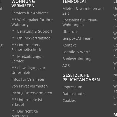
N
WOHNUNG
TEMPOFLAT
L
VERMIETEN
uf
Mieten & vermieten auf
U
Services für Anbieter
Zeit
W
°°° Werbepaket für Ihre
Spezialist für Privat-
in
Wohnung
Wohnungen
Re
°°° Beratung & Support
Über uns
W
°°° Online-Vertragstool
tempoFLAT Team
W
°°° Untermieter-
ng
Kontakt
C
Sicherheitscheck
Ö
Leitbild & Werte
°°° Mietzahlungs-
R
Bankverbindung
Service
We
AGB
°°° Einwilligung zur
T
Untermiete
GESETZLICHE
Nü
Infos für Vermieter
PFLICHTANGABEN
a
Von Privat vermieten
W
Impressum
T
Richtig Untervermieten
Datenschutz
V
°°° Untermiete ist
Cookies
erlaubt
M
°°° Der richtige
M
Mietpreis