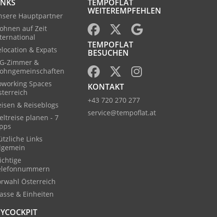
INKS
TEMPOFLAT
WEITEREMPFEHLEN
nsere Hauptpartner
ohnen auf Zeit
ternational
TEMPOFLAT
location & Expats
BESUCHEN
G-Zimmer &
ohngemeinschaften
oworking Spaces
KONTAKT
sterreich
+43 720 270 277
eisen & Reiseblogs
service@tempoflat.at
ltreise planen - 7
ipps
tzliche Links
llgemein
ichtige
elefonnummern
orwahl Österreich
asse & Einheiten
YCOCKPIT